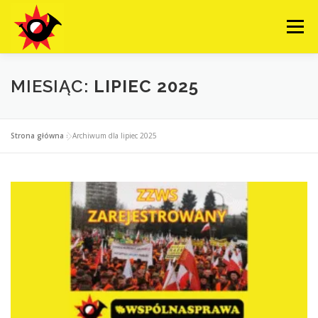
Przejdź
do
Menu
treści
O NAS ▼
WESPRZYJ
BAZA WIEDZY
MIESIĄC:
LIPIEC 2025
DOŁĄCZ DO NAS ▼
NASZE DZIAŁANIA
Strona główna
»
Archiwum dla lipiec 2025
KONTAKT