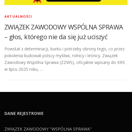
AKTUALNOŚCI
ZWIĄZEK ZAWODOWY WSPÓLNA SPRAWA
– głos, którego nie da się już uciszyć
Powstał z determinacji, buntu i potrzeby obrony tego, co przez
pokolenia budowali polscy myśliwi, rolnicy i leśnicy. Związek
Zawodowy Wspólna Sprawa (ZZWS), oficjalnie wpisany do KRS
w lipcu 2025 roku, …
DANE REJESTROWE
ZWIĄZEK ZAWODOWY "WSPÓLNA SPRAWA"