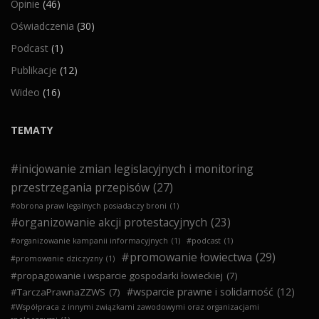
Opinie
(46)
Oświadczenia
(30)
Podcast
(1)
Publikacje
(12)
Wideo
(16)
TEMATY
#inicjowanie zmian legislacyjnych i monitoring
przestrzegania przepisów
(27)
#obrona praw legalnych posiadaczy broni
(1)
#organizowanie akcji protestacyjnych
(23)
#organizowanie kampanii informacyjnych
(1)
#podcast
(1)
#promowanie łowiectwa
(29)
#promowanie dziczyzny
(1)
#propagowanie i wsparcie gospodarki łowieckiej
(7)
#wsparcie prawne i solidarność
(12)
#TarczaPrawnaZZWS
(7)
#Współpraca z innymi związkami zawodowymi oraz organizacjami