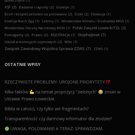
społecznymi
(1)
ASF
(3)
Badania i raporty
(2)
biuletyn
(1)
Broń i bezpieczeństwo na polowaniu
(2)
Dziki
(2)
Edukacja
(1)
Koalicja Niech Żyją
(1)
Leśnicy
(1)
Ministerstwo Klimatu i Środowiska MKiŚ
(1)
Polski Związek Łowiecki PZŁ
(3)
Ministerstwo Obrony Narodowej MON
(1)
Stophejtowi
(7)
Pomagamy
(2)
Prawo
(2)
REJESTRACJA
(1)
Udział w komisjach sejmowych
(2)
Wilki
(1)
Związek Zawodowy Wspólna Sprawa ZZWS
(7)
ZZWS
(1)
OSTATNIE WPISY
RZECZYWISTE PROBLEMY. UROJONE PRIORYTETY.
Kilka faktów
na temat propozycji “zielonych”
zmian w
Ustawie Prawo Łowieckie.
Biblia w całości, czy tylko we fragmentach?
Transparentność czy darmowy informator dla złodziei?
UWAGA, POLOWANIE! A TERAZ: SPRAWDZAM.